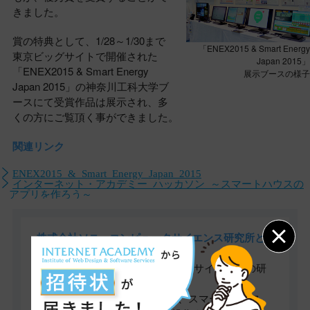
きました。
賞の特典として、1/28～1/30まで
「ENEX2015 & Smart Energy
東京ビッグサイトで開催された
Japan 2015」
「ENEX2015 & Smart Energy
展示ブースの様子
Japan 2015」の神奈川工科大学ブ
ースにて受賞作品は展示され、多
くの方にご覧頂く事ができました。
関連リンク
ENEX2015 & Smart Energy Japan 2015
インターネット・アカデミー ハッカソン ～スマートハウスの
アプリを作ろう～
株式会社ソニーコンピュータサイエンス研究所と
は
1988年に設立されたコンピュータサイエンスの研
究を行うソニー系列の子会社。
「Kadecotプロジェクト」など、スマートハウス