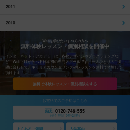
2011
2010
Webを学びたいすべての方へ
無料体験レッスン・個別相談を開催中
インターネット・アカデミーは、Webデザインやプログラミングな
ど、Web・ITが学べる日本初の専門スクールです。一人ひとりのご要
望に合わせて、キャリアカウンセリングやレッスンを無料で体験して
頂けます。
無料で体験レッスン・個別相談をする
お電話での
ご予約
はこちら
0120-746-555
（受付時間10時-21時）
よくあるご質問
入学案内