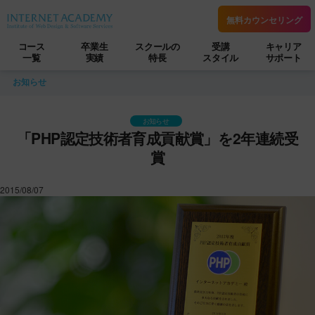
無料カウンセリング
コース
卒業生
スクールの
受講
キャリア
一覧
実績
特長
スタイル
サポート
お知らせ
お知らせ
「PHP認定技術者育成貢献賞」を2年連続受
賞
2015/08/07