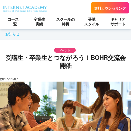
無料カウンセリング
コース
卒業生
スクールの
受講
キャリア
一覧
実績
特長
スタイル
サポート
お知らせ
イベント
受講生・卒業生とつながろう！BOHR交流会
開催
2017/11/07