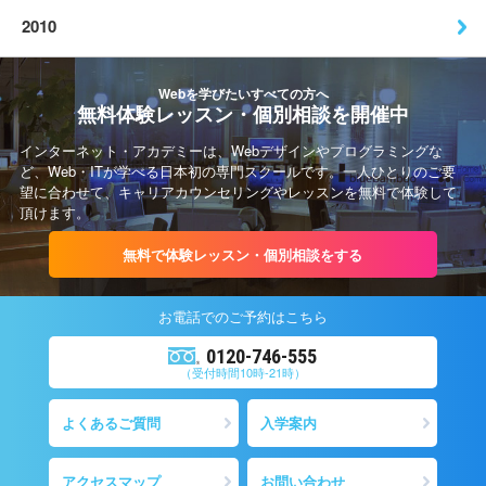
2010
Webを学びたいすべての方へ
無料体験レッスン・個別相談を開催中
インターネット・アカデミーは、Webデザインやプログラミングな
ど、Web・ITが学べる日本初の専門スクールです。一人ひとりのご要
望に合わせて、キャリアカウンセリングやレッスンを無料で体験して
頂けます。
無料で体験レッスン・個別相談をする
お電話での
ご予約
はこちら
0120-746-555
（受付時間10時-21時）
よくあるご質問
入学案内
アクセスマップ
お問い合わせ