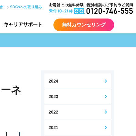
舎
SDGsへの取り組み
キャリア
サポート
無料カウンセリング
ア入門コース
ITエンジニア総合コース
Java講座
サーバー講座
2024
ターネ
2023
bデザイナー検定コース
Webデザイナー転身コース
2022
力認定試験対策講座
2021