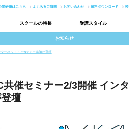
企業研修はこちら
よくあるご質問
お問い合わせ
資料ダウンロード
校
スクールの
特長
受講
スタイル
お知らせ
スクールの特長トップ
受講スタイルトップ
 インターネット・アカデミー講師が登壇
ーコース
Webサービス開発者コース
ITエンジニ
はじめての方へ
受講生インタビュー
講座
JavaScript講座
Python講座
PHP講座
現場のノウハウ
データで見る受講生
ング講座
IoT講座
IoT講座(ハッカソン)
C共催セミナー2/3開催 イン
最新で正確なスキル
授業評価アンケート
が登壇
Webデザイナー総合コース
アカデミーネットワーク
Webディベロッパーコース
We
講座
UI/UX講座
動画編集講座
Webクリエイター能