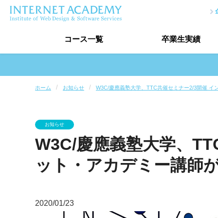
コース
一覧
卒業生
実績
プログラミングコース一覧
ホーム
お知らせ
W3C/慶應義塾大学、TTC共催セミナー2/3開催
プログラマー入門コース
プログラマ
ホームページ制作講座
作品制作
講座一覧
お知らせ
データベース講座
AIプログラミ
W3C/慶應義塾大学、TT
デザインコース一覧
ット・アカデミー講師
Webデザイナー入門コース
Webデザイナーコース
Photoshop講座
Illustrator
2020/01/23
講座一覧
ウェブデザイン技能検定対策講座