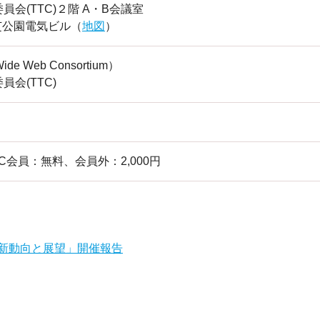
会(TTC)２階 A・B会議室
 芝公園電気ビル（
地図
）
e Web Consortium）
会(TTC)
C会員：無料、会員外：2,000円
の最新動向と展望」開催報告