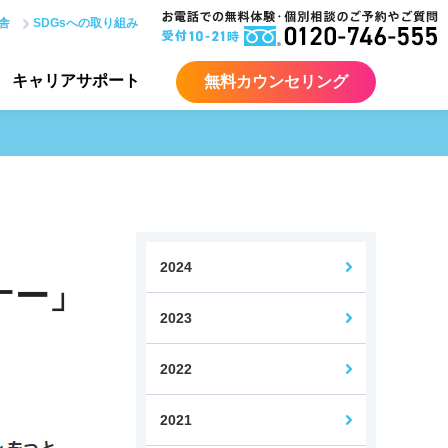
舎
SDGsへの取り組み
キャリア
サポート
無料カウンセリング
ア入門コース
ITエンジニア総合コース
Java講座
サーバー講座
2024
ナー」
2023
bデザイナー検定コース
Webデザイナー転身コース
2022
力認定試験対策講座
2021