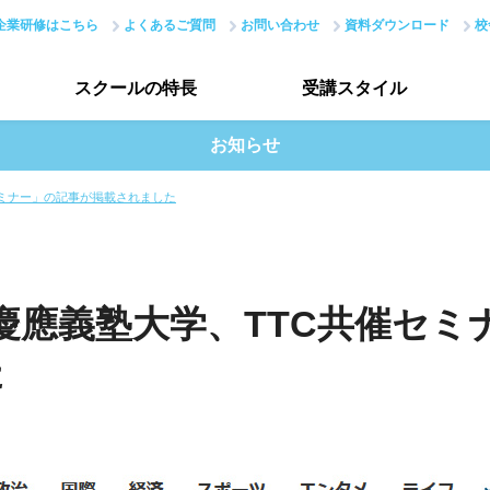
企業研修はこちら
よくあるご質問
お問い合わせ
資料ダウンロード
校
スクールの
特長
受講
スタイル
お知らせ
スクールの特長トップ
受講スタイルトップ
セミナー」の記事が掲載されました
ーコース
Webサービス開発者コース
ITエンジニ
はじめての方へ
受講生インタビュー
講座
JavaScript講座
Python講座
PHP講座
現場のノウハウ
データで見る受講生
ング講座
IoT講座
IoT講座(ハッカソン)
慶應義塾大学、TTC共催セミ
最新で正確なスキル
授業評価アンケート
た
Webデザイナー総合コース
アカデミーネットワーク
Webディベロッパーコース
We
講座
UI/UX講座
動画編集講座
Webクリエイター能