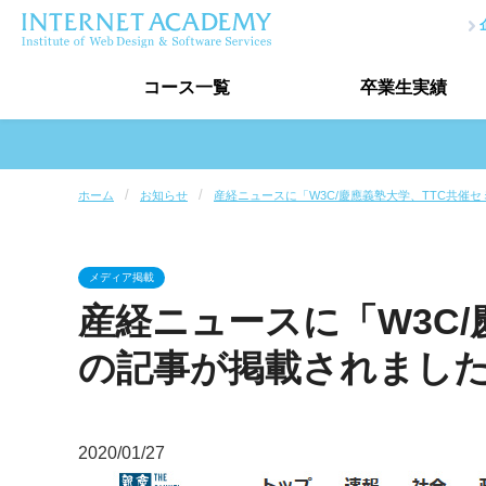
コース
一覧
卒業生
実績
プログラミングコース一覧
ホーム
お知らせ
産経ニュースに「W3C/慶應義塾大学、TTC共催
プログラマー入門コース
プログラマ
ホームページ制作講座
作品制作
講座一覧
メディア掲載
データベース講座
AIプログラミ
産経ニュースに「W3C/
デザインコース一覧
の記事が掲載されまし
Webデザイナー入門コース
Webデザイナーコース
Photoshop講座
Illustrator
2020/01/27
講座一覧
ウェブデザイン技能検定対策講座