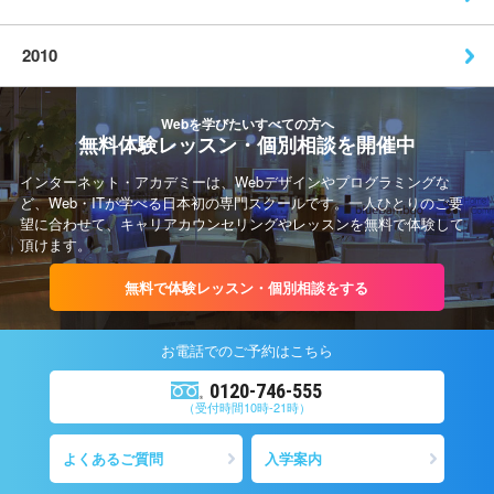
2010
Webを学びたいすべての方へ
無料体験レッスン・個別相談を開催中
インターネット・アカデミーは、Webデザインやプログラミングな
ど、Web・ITが学べる日本初の専門スクールです。一人ひとりのご要
望に合わせて、キャリアカウンセリングやレッスンを無料で体験して
頂けます。
無料で体験レッスン・個別相談をする
お電話での
ご予約
はこちら
0120-746-555
（受付時間10時-21時）
よくあるご質問
入学案内