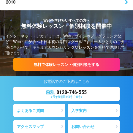
2010
Webを学びたいすべての方へ
無料体験レッスン・個別相談を開催中
インターネット・アカデミーは、Webデザインやプログラミングな
ど、Web・ITが学べる日本初の専門スクールです。一人ひとりのご要
望に合わせて、キャリアカウンセリングやレッスンを無料で体験して
頂けます。
無料で体験レッスン・個別相談をする
お電話での
ご予約
はこちら
0120-746-555
（受付時間10時-21時）
よくあるご質問
入学案内
アクセスマップ
お問い合わせ