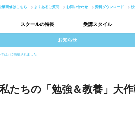
企業研修はこちら
よくあるご質問
お問い合わせ
資料ダウンロード
校
スクールの
特長
受講
スタイル
お知らせ
スクールの特長トップ
受講スタイルトップ
大作戦」に掲載されました
ーコース
Webサービス開発者コース
ITエンジニ
はじめての方へ
受講生インタビュー
講座
JavaScript講座
Python講座
PHP講座
現場のノウハウ
データで見る受講生
ング講座
IoT講座
IoT講座(ハッカソン)
「私たちの「勉強＆教養」大作
最新で正確なスキル
授業評価アンケート
Webデザイナー総合コース
アカデミーネットワーク
Webディベロッパーコース
We
講座
UI/UX講座
動画編集講座
Webクリエイター能