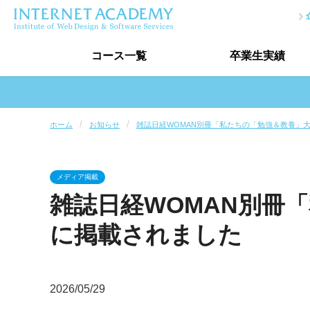
コース
一覧
卒業生
実績
プログラミングコース一覧
ホーム
お知らせ
雑誌日経WOMAN別冊「私たちの「勉強＆教養」
プログラマー入門コース
プログラマ
ホームページ制作講座
作品制作
講座一覧
メディア掲載
データベース講座
AIプログラミ
雑誌日経WOMAN別冊
デザインコース一覧
に掲載されました
Webデザイナー入門コース
Webデザイナーコース
Photoshop講座
Illustrator
2026/05/29
講座一覧
ウェブデザイン技能検定対策講座