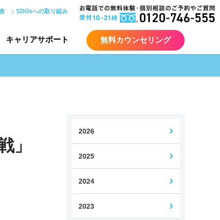
舎
SDGsへの取り組み
キャリア
サポート
無料カウンセリング
ア入門コース
ITエンジニア総合コース
Java講座
サーバー講座
2026
戦」
2025
bデザイナー検定コース
Webデザイナー転身コース
2024
力認定試験対策講座
2023