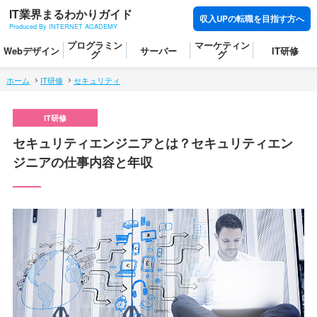
IT業界まるわかりガイド
収入UPの転職を目指す方へ
Produced By INTERNET ACADEMY
プログラミン
マーケティン
Webデザイン
サーバー
IT研修
グ
グ
ホーム
IT研修
セキュリティ
セキュリティエンジニアとは？セキュリティエン
ジニアの仕事内容と年収