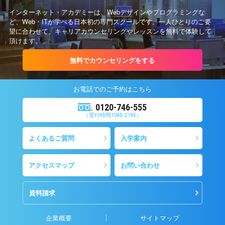
インターネット・アカデミーは、Webデザインやプログラミングな
ど、Web・ITが学べる日本初の専門スクールです。一人ひとりのご要
望に合わせて、キャリアカウンセリングやレッスンを無料で体験して
頂けます。
無料でカウンセリングをする
お電話での
ご予約
はこちら
0120-746-555
（受付時間10時-21時）
よくあるご質問
入学案内
アクセスマップ
お問い合わせ
資料請求
企業概要
サイトマップ