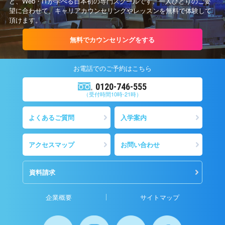
ど、Web・ITが学べる日本初の専門スクールです。一人ひとりのご要
望に合わせて、キャリアカウンセリングやレッスンを無料で体験して
頂けます。
無料でカウンセリングをする
お電話での
ご予約
はこちら
0120-746-555
（受付時間10時-21時）
よくあるご質問
入学案内
アクセスマップ
お問い合わせ
資料請求
企業概要
サイトマップ