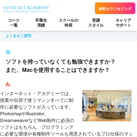
無料カウンセリング
コース
卒業生
スクールの
受講
キャリア
一覧
実績
特長
スタイル
サポート
よくあるご質問
ソフトを持っていなくても勉強できますか？
また、Macを使用することはできますか？
インターネット・アカデミーでは、
授業や自習で使うマシンすべてに制
作に必要なソフトが入っています。
PhotoshopやIllustrator、
DreamweaverなどWeb制作に必須の
ソフトはもちろん、プログラミング
に必要な環境や各種制作ツールも用意されているプロ仕様のマシ