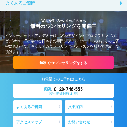
よくあるご質問
Webを学びたいすべての方へ
無料カウンセリングを開催中
インターネット・アカデミーは、Webデザインやプログラミングな
ど、Web・ITが学べる日本初の専門スクールです。一人ひとりのご要
望に合わせて、キャリアカウンセリングやレッスンを無料で体験して
頂けます。
無料でカウンセリングをする
お電話での
ご予約
はこちら
0120-746-555
（受付時間10時-21時）
よくあるご質問
入学案内
アクセスマップ
お問い合わせ