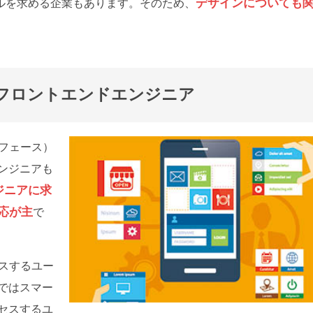
デザインについても
トのスキルを求める企業もあります。そのため、
うフロントエンドエンジニア
ーフェース）
ンジニアも
ジニアに求
応が主
で
セスするユー
ではスマー
セスするユ