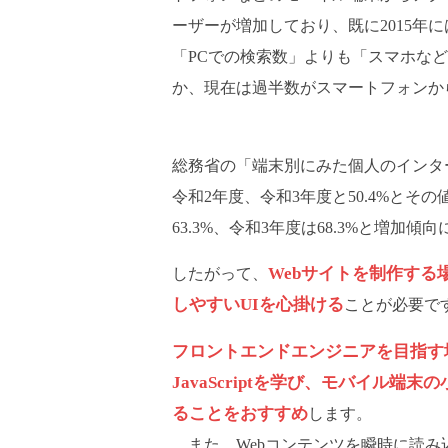
ーザーが増加しており、既に2015年にはG
「PCでの検索数」よりも「スマホな
か、現在は過半数がスマートフォンか
総務省の「端末別にみた個人のインタ
令和2年度、令和3年度と50.4%と
63.3%、令和3年度は68.3%と増加傾
Webサイトを制作す
したがって、
しやすいUIを心掛ける
ことが必要で
フロントエンドエンジニアを目指す
JavaScriptを学び、モバイル
ることをおすすめ
します。
また、Webコンテンツを瞬時に読み込