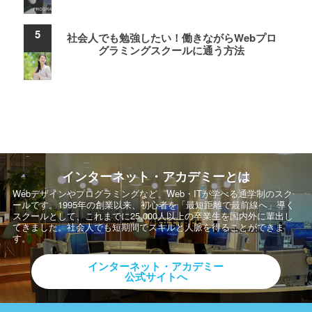
社会人でも勉強したい！働きながらWebプロ
グラミングスクールに通う方法
インターネット・アカデミーとは
Webデザインやプログラミングなど、Web・ITが学べる通学制のスク
ールです。
1995年の創業以来、初心者を「最短距離で最前線へ」導く
スクールとして、
これまでに25,000人以上の卒業生を国内外に輩出し
てきました。社会人でも短期間でスキルと人脈を得ることができま
す。
インターネット・アカデミー
公式サイトへ