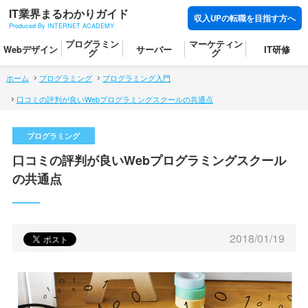
IT業界まるわかりガイド
収入UPの転職を目指す方へ
Produced By INTERNET ACADEMY
プログラミン
マーケティン
Webデザイン
サーバー
IT研修
グ
グ
ホーム
プログラミング
プログラミング入門
口コミの評判が良いWebプログラミングスクールの共通点
口コミの評判が良いWebプログラミングスクール
の共通点
2018/01/19