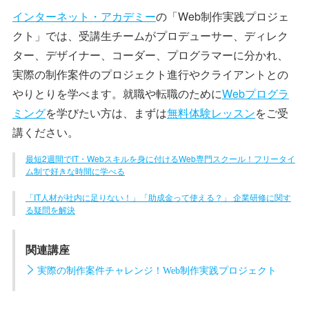
インターネット・アカデミー
の「Web制作実践プロジェ
クト」では、受講生チームがプロデューサー、ディレク
ター、デザイナー、コーダー、プログラマーに分かれ、
実際の制作案件のプロジェクト進行やクライアントとの
やりとりを学べます。就職や転職のために
Webプログラ
ミング
を学びたい方は、まずは
無料体験レッスン
をご受
講ください。
最短2週間でIT・Webスキルを身に付けるWeb専門スクール！フリータイ
ム制で好きな時間に学べる
「IT人材が社内に足りない！」「助成金って使える？」 企業研修に関す
る疑問を解決
関連講座
実際の制作案件チャレンジ！Web制作実践プロジェクト