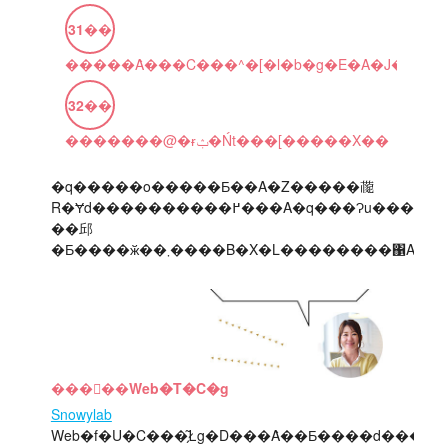
31
��
�����Ȃ���C���^�[�l�b�g�E�A�J�f�~�[
32
��
�������@�ɍݑ�Ńt���[�����X��
�q�����o�����Ƃ��A�Z�����𗝗
R�Ɏd����������߂���A�q���Ɂu�������Ȃ�����v�Ƃ����p�������Ă������Ȃ��B�����v���ăt���[�����X�̎d���𑱂
��邱
���򂳂��Web�T�C�g
Snowylab
Web�f�U�C���̗͂Łg�D���Ȃ��Ƃ����d���ɂ�