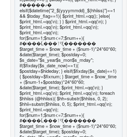
#�����ޤ�
elsif($datetime{"2_${yyyymmdd}_${hhiiss}"}==1
&& $today_flag==1){ $print_html.=qq(); }else{
$print_html.=qq(\n); } } $print_html.=qq(\n); }
$print_html.=qq(
\n); $print_html.=qq(\n);
$print_html.=qq(\n);
for($num=1;$num<=7;$num++){
#�ʲ���Ĺ���ٲˤξ�������
$target_time = $now_time + ($num-1)*24*60*60;
&date($target_time); $postday=0;
$s_date="$s_year$s_mon$s_mday";
if($fixday{$s_date_now}==1){
$postday=$hideday; } elsif($fixday{$s_date}==1)
{ $postday=$fixnum; } $target_time = $now_time
+ ($num-1+$postday)*24*60*60;
&date($target_time); $print_html.=qq(\n); }
$print_html.=qq(\n); $print_html.=qq(\n); foreach
$hhiiss (@hhiiss){ $hh=substr($hhiiss, 0, 2);
$hhii=substr($hhiiss, 0, 5); $print_html.=qq(\n);
$print_html.=qq(\n);
for($num=1;$num<=7;$num++){
#�ʲ���Ĺ���ٲˤξ�������
$target_time = $now_time + ($num-1)*24*60*60;
&date($target_time); $postday=0;
$s_date="$s_year$s_mon$s_mday";