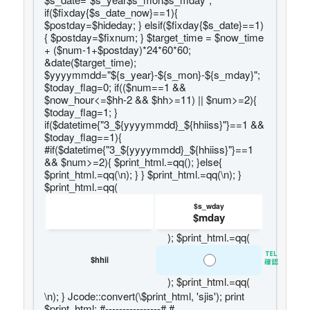
if($fixday{$s_date_now}==1){
$postday=$hideday; } elsif($fixday{$s_date}==1)
{ $postday=$fixnum; } $target_time = $now_time
+ ($num-1+$postday)*24*60*60;
&date($target_time);
$yyyymmdd="${s_year}-${s_mon}-${s_mday}";
$today_flag=0; if(($num==1 &&
$now_hour<=$hh-2 && $hh>=11) || $num>=2){
$today_flag=1; }
if($datetime{"3_${yyyymmdd}_${hhiiss}"}==1 &&
$today_flag==1){
#if($datetime{"3_${yyyymmdd}_${hhiiss}"}==1
&& $num>=2){ $print_html.=qq(); }else{
$print_html.=qq(\n); } } $print_html.=qq(\n); }
$print_html.=qq(
$s_wday
$mday
); $print_html.=qq(
$hhii
); $print_html.=qq(
\n); } Jcode::convert(\$print_html, 'sjis'); print
$print_html; #----------------# #