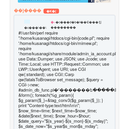
��]����
�K�{
�~
�c���d�b�ł��₢���킹
��������
�c���\��\
#!/usr/bin/perl require
"/home/kusanagi/htdocs/cgi-bin/jcode.pl"; require
'/home/kusanagi/htdocs/cgi-bin/mimew.pl';
require
'/home/kusanagi/share/module/admin_ia_account.pl';
use Data::Dumper; use JSON; use Jcode; use
Time::Local; use HTTP::Request::Common; use
LWP::UserAgent; use URI; use CGI
qw(:standard); use CGI::Carp
qw(fatalsToBrowser set_message); $query =
CGI->new;
#admin_db_func.pl�ˤ�������ե�����ǡ�
&form(); foreach(%g_param){
$g_param{$_}=&tag_conv3($g_param{$_}); }
print "Content-type:text/html\n\n";
$now_time=time; $next_time=$now_time;
&date($next_time); $now_hour=$hour;
$date_query="${s_year}-${s_mon}-${s_mday}";
$s_date_now="$s_year$s_mon$s_mday";