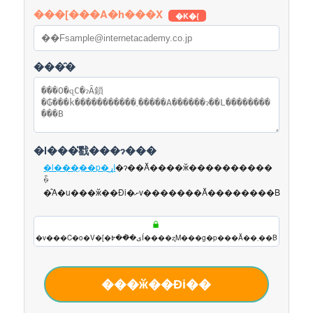
���[���A�h���X
�K�{
���̑�
�l���̎戵���ɂ���
�l���̗��p�ړI
�ɂ��Ă����ӂ����������
ꍇ
�̂݁A�u���ӂ��Đi�ށv�������Ă��������B
�v���C�o�V�[�ی�̂��߈Í����ʐM���g�p���Ă��܂��B