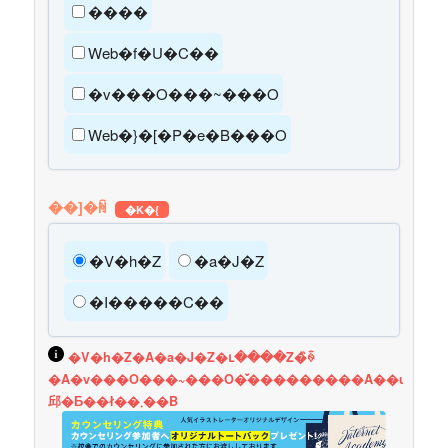
����
Web�f�U�C��
�v���O���~���O
Web�}�[�P�e�B���O
��]�ꏊ
�K�{
�V�h�Z
�a�J�Z
�I�����C��
�V�h�Z�A�a�J�Z�ւ����Z�̏ꍇ
�A�v���O���~���O�̌���������A��u���
邱�Ƃ��ł��܂��B