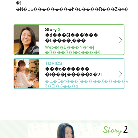
�}
Story
2
�d���Ɛl���̕���
�L����܂���
Web�f�B���N�^�[
�R���R�I�q����̏ꍇ
TOPICS
���o������
�t���[�����X�ɁI
�ݑ�E�t���[�����X�������
3�̃|�C���g