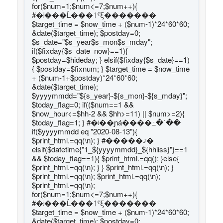
for($num=1;$num<=7;$num++){
#�ʲ���Ĺ���ٲˤξ�������
$target_time = $now_time + ($num-1)*24*60*60;
&date($target_time); $postday=0;
$s_date="$s_year$s_mon$s_mday";
if($fixday{$s_date_now}==1){
$postday=$hideday; } elsif($fixday{$s_date}==1)
{ $postday=$fixnum; } $target_time = $now_time
+ ($num-1+$postday)*24*60*60;
&date($target_time);
$yyyymmdd="${s_year}-${s_mon}-${s_mday}";
$today_flag=0; if(($num==1 &&
$now_hour<=$hh-2 && $hh>=11) || $num>=2){
$today_flag=1; } #�ʲ��ɲá����߸�˺��
if($yyyymmdd eq "2020-08-13"){
$print_html.=qq(\n); } #�����ޤ�
elsif($datetime{"1_${yyyymmdd}_${hhiiss}"}==1
&& $today_flag==1){ $print_html.=qq(); }else{
$print_html.=qq(\n); } } $print_html.=qq(\n); }
$print_html.=qq(
\n); $print_html.=qq(\n);
$print_html.=qq(\n);
for($num=1;$num<=7;$num++){
#�ʲ���Ĺ���ٲˤξ�������
$target_time = $now_time + ($num-1)*24*60*60;
&date($target_time); $postday=0;