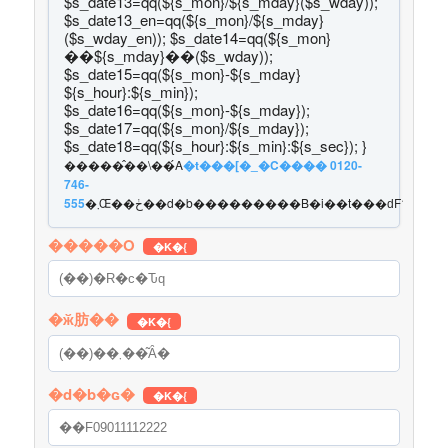
$s_date13=qq(${s_mon}/${s_mday}($s_wday));
$s_date13_en=qq(${s_mon}/${s_mday}
($s_wday_en)); $s_date14=qq(${s_mon}
��${s_mday}��($s_wday));
$s_date15=qq(${s_mon}-${s_mday}
${s_hour}:${s_min});
$s_date16=qq(${s_mon}-${s_mday});
$s_date17=qq(${s_mon}/${s_mday});
$s_date18=qq(${s_hour}:${s_min}:${s_sec}); }
�����̂��\��́A
�t���[�_�C���� 0120-
746-
555
�܂Œ��ڂ��d�b���������B�i��t���ԁF10:00�`2
�����O
�K�{
�ӂ肪��
�K�{
�d�b�ԍ�
�K�{