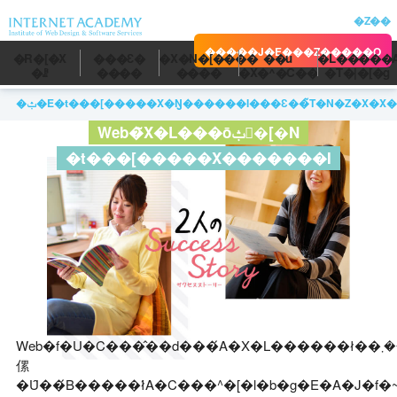
�Z��
�����J�E���Z�����O
�R�[�X
���Ɛ�
�X�N�[����
��u
�L�����
�ꗗ
����
����
�X�^�C��
�T�|�[�g
�ݑ�E�t���[�����X�Ŋ������I���Ɛ��̃T�N�Z�X�X�
Web�̃X�L���ōݑ�[�N
�t���[�����X�������I
Web�f�U�C���̂��d���́A�X�L������ł��܂��܂ȓ�������I�Ԃ��Ƃ��ł���̂��
傫