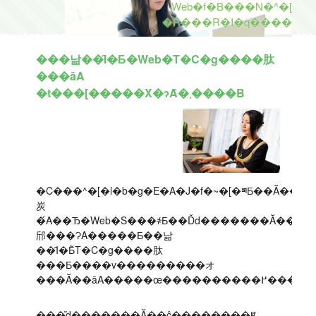
Web�f�B���N�^�[
�R���R�I�q����
���낢��Ȋ�Ƃ�Web�T�C�g����肽
���āA
�t���[�����X�ɂȂ�܂����B
�C���^�[�l�b�g�E�A�J�f�~�[�𑲋Ƃ��Ă��΂
炭
�́A��Ђ�Web�S���҂Ƃ��Ďd�������Ă��܂����B�ł��A�T�C�g����Ɍg����Ă��
邤���ɁA�����Ƃ��낢
��Ȋ�Ƃ̃T�C�g����肽
���Ƃ����v���������オ
���̎d�������Ă��ĉ��������ꂵ