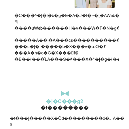
�C���^�[�l�b�g�E�A�J�f�~�[�́AWeb�����Ђ��^�c������{����Web���X�N�[���B���̂��߁A�X�L���̏K������
쐬
����uWeb������H�v���W�F�N�g�v�A�A
�����A��i�Â���ɕs������������A����
���c�[�}�����b�X���v�œO�ꂵ
���A�h�o�C�X���󂯂邱
�Ƃ��ł���̂ŁA���S�҂���̃X�^�[�g�ł���
�|�C���g2
�l��������
�t���[�����X�Ŏd���������ő�؂Ȃ̂��l���ł��B�l��������΁AWeb�Z�p��r�W�l�X�ŕK�v�ȏ��Ȃǂ�����������A�
ꏏ