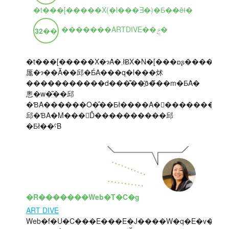
�t���[�����X(�l���Ǝ�)�Ƃ��ēƗ�
�������ARTDIVE��ݗ�
32
��
�t���[�����X�ɂȂ�܂łɃX�N�[���ɒʂ����Ƃ�Web�̃X�L����g�ɂ��d���̃x�[�X�������Ă������Ƃ��o�����̂��ǂ������ł��B�
厖�ɂ��Ă��邱�Ƃ́A���q�l���炢
�����������d���͊��҈ȏ�̃��m�ƂȂ�
悤�w�͂��邱
�ƁA������O�̂��Ƃł����A�񑩂��������
邱�ƁA�M���𓾂Ď����������邱
�Ƃł��ˁB
�R�������Web�T�C�g
ART DIVE
Web�f�U�C���E���E�J����W�q�E�v�����[�V�����Ȃ�Web����S�ʂɂ��ď����Ă�