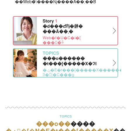
��Web�̉\����ǋ����Ă��܂��B
Story
1
�d���ƈ玙�𗼗�
���Ă��܂�
Web�f�U�C�i�[
���򂳂�̏ꍇ
TOPICS
���o������
�t���[�����X�ɁI
�ݑ�E�t���[�����X�������
3�̃|�C���g
TOPICS
���o��
����
�ݑ�[�N�E�t���[�����X
��