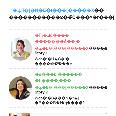
�ݑ�[�N�E�t���[�����X
��
�����������Ɛ��̃C���^�r���[
�玙�Ǝd����
�������Ă��܂�
�ݑ�E�t���[�����X
������
Story
1
Web�f�U�C�i�[
����䂫�̂���̏ꍇ
�d���Ɛl���̕���
�L����܂���
�ݑ�E�t���[�����X
������
Story
2
Web�f�B���N�^�[
�R���R�I�q����̏ꍇ