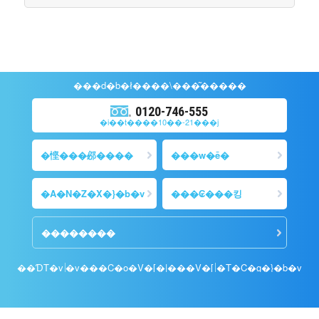
���d�b�ł�
���\��
�͂�����
0120-746-555
�i��t����10��-21���j
�悭���邲����
���w�ē�
�A�N�Z�X�}�b�v
���₢���킹
��������
��ƊT�v
�v���C�o�V�[�|���V�[
�T�C�g�}�b�v