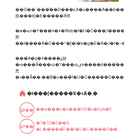
��G��`���̂��D���ŁA�u����Ȃ��Ƃ��ł���d�����������I�v�Ǝv���A�u����ǂ�������ق
肽���ē]�E�����ӁB
�w�юn�߂���ǂ�ǂ�Web�f�U�C���̖ʔ����ɂ̂߂
荞
���́A�q�ǂ����ۈ牀
�ɍs���Ă���Ԃ�7���Ԃقǂ����d���̎��ԂŁA�y����[���ȍ~�́A�Ƒ��Ƃ̎��Ԃ��؂ɂ���
悤
�t���[�����X�ɂȂ�܂�
��w���o�ċ���ƊE�̉c�ƂɏA�E
22
��
�ʔ̉�Ђ֓]�E��A
27
��
�L�����̎Г��f�U�C����S��