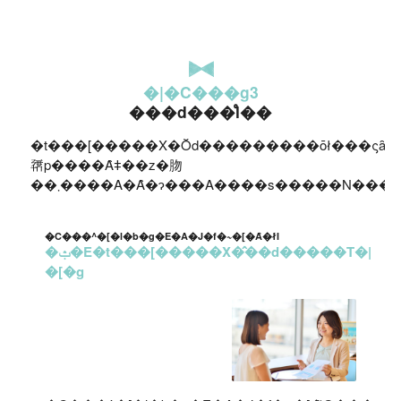
�|�C���g3
���d���̊l��
�t���[�����X�Ŏd���������ōł���ςȃt�
𗘗p����Ȃǂ��z�肳
�C���^�[�l�b�g�E�A�J�f�~�[�Ȃ�ł́I
�ݑ�E�t���[�����X�̂��d�����T�|
�[�g