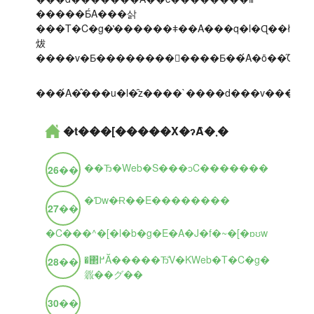
�����Ƃ́A���삵
���T�C�g�̔������ǂ��A���q�l�Ɋ��ł�
炦
����v�Ƃ��������𕷂����Ƃ��́A�ō��̋C��
�t���[�����X�ɂȂ�܂�
��Ђ�Web�S���ɔC�������
26
��
�Ɗw�Ɍ��E��������
27
��
�C���^�[�l�b�g�E�A�J�f�~�[�ɒʊw
�΂߂Ă�����Ђ̐V�KWeb�T�C�g�
28
��
𗧂��グ��
30
��