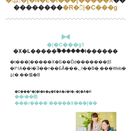
��������
�R�̃|�C���g
�|�C���g1
�X�L�����ؖ������i������
�t���[�����X�Ƃ��Ďd�������邽
�߂ɂ́A��i�Ǝ��т��ƂĂ���؂ł��B�܂���Web�f�U�C���̃X�L����g�ɂ��A�����̎��͂��ؖ�����I���W�i����i�𐧍
삵�܂��傤�B
�C���^�[�l�b�g�E�A�J�f�~�[�Ȃ�ł́I
��i��聕
���т����`�����X���[��