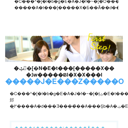
�C���^�[�l�b�g�E�A�J�f�~�[�̃O���[�v��Ђɂ̓t���[�����X
�ݑ�[�N�E�t���[�����X��
�ڎw�����ɃI�X�X���I
�����J�E���Z�����O
�C���^�[�l�b�g�E�A�J�f�~�[�ł͍ݑ�E�t���[�����X��ڎw�����Ɍ����������J�E���Z�����O���J�Â��Ă��܂��B�ݑ�E�t���[�����X�ɂȂ
邽