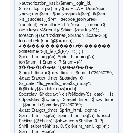
>authorization_basic($mem_login_id,
$mem_login_pw); my $ua = LWP::UserAgent-
>new; my $res = $ua->request($req); if($res-
>is_success){ $ref = decode_json($res-
>content); $result = $ref->{'result'}; foreach $i
(sort keys %$result){ $date=$result->{$i};
foreach $j (sort %$date){ $branch=$date->{$j};
foreach $k (sort @$branch){
#j�����ˡ�i�����ա�k������
$datetime{"${j}_${i}_${k}"}=1; } } }
$print_html.=qq(\n); $print_html.=qq(\n);
for($num=1;$num<=7;$num++){
#�ʲ���Ĺ���ٲˤξ�������
$target_time = $now_time + ($num-1)*24*60*60;
&date($target_time); $postday=0;
$s_date="$s_year$s_mon$s_mday";
if($fixday{$s_date_now}==1){
$postday=$hideday; } elsif($fixday{$s_date}==1)
{ $postday=$fixnum; } $target_time = $now_time
+ ($num-1+$postday)*24*60*60;
&date($target_time); $print_html.=qq(\n); }
$print_html.=qq(\n); $print_html.=qq(\n); foreach
$hhiiss (@hhiiss){ $hh=substr($hhiiss, 0, 2);
$hhii=substr($hhiiss, 0, 5); $print_html.=qq(\n);
$print_html.=qq(\n);