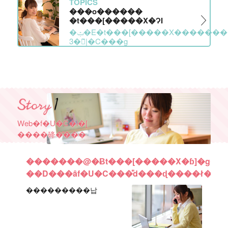
TOPICS
���o������
�t���[�����X�ɁI
�ݑ�E�t���[�����X������
3�̃|�C���g
Web�f�U�C�i�[
����䂫�̂���
�������@�Ƀt���[�����X�ɓ]�g�I
��D���ȃf�U�C���̎d���ɖ����ł��B
���������납