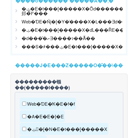
����ȏ������`�����Ă��܂�
�ݑ�E�t���[�����X�Ŏd�������
邽�߂̏���
Web�ƊE�Ńj�[�Y�̍����X�L���Ǝd���̒
�ݑ�E�t���[�����X�ɗL���ȐE��ƓK�E
�d���̎�ނƎ����ɂ��Ă̏��
���S�҂���ݑ�E�t���[�����
�����J�E���Z�����O�̂��\��
���������镪
��(�����I����)
Web�ƊE�̓K�E�f�f
�A�E�E�]�E
�ݑ�[�N�E�t���[�����X