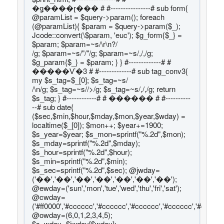
�ǥ����ɽ��� # #----------------# sub form{
@paramList = $query->param(); foreach
(@paramList){ $param = $query->param($_);
Jcode::convert(\$param, 'euc'); $g_form{$_} =
$param; $param=~s/\r\n?/
/g; $param=~s/"/"/g; $param=~s/,/,/g;
$g_param{$_} = $param; } } #-------------# #
�����Ѵ�3 # #-------------# sub tag_conv3{
my $s_tag=$_[0]; $s_tag=~s/
/\n/g; $s_tag=~s/
/>/g; $s_tag=~s/,/,/g; return
$s_tag; } #------------# # ���ּ��� # #----------
--# sub date{
($sec,$min,$hour,$mday,$mon,$year,$wday) =
localtime($_[0]); $mon++; $year+=1900;
$s_year=$year; $s_mon=sprintf("%.2d",$mon);
$s_mday=sprintf("%.2d",$mday);
$s_hour=sprintf("%.2d",$hour);
$s_min=sprintf("%.2d",$min);
$s_sec=sprintf("%.2d",$sec); @jwday=
('��','��','��','��','��','��','��');
@ewday=('sun','mon','tue','wed','thu','fri','sat');
@cwday=
('#ff0000','#cccccc','#cccccc','#cccccc','#cccccc','#cccccc'
@owday=(6,0,1,2,3,4,5);
$s_wday=$jwday[$wday];