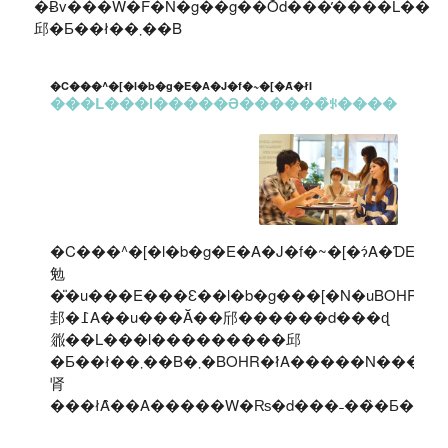
�Ƀv���W�F�N�g��g��Ŏd���̕����L���
邱�Ƃ��ł��܂��B
�C���^�[�l�b�g�E�A�J�f�~�[�Ȃ�ł́I
���L���l�����Ə������̏ꂪ����
�C���^�[�l�b�g�E�A�J�f�~�[�ɂ́A�ƊE�ő
勉
�̎�u���E���Ɛ��l�b�g���[�N�uBOHR�
邽�߁A��u���Ă��邤������d���ɖ
𗧂��L���l���������邱
�Ƃ��ł��܂��B�܂�BOHR�ł́A�����N���G�C�^�[��Web�EIT�r�W�l�X���s������Ƃ̂��S���҂̕��X���������C�x���g������I�ɊJ�Â��Ă���̂ŁA�l���Â��
肾