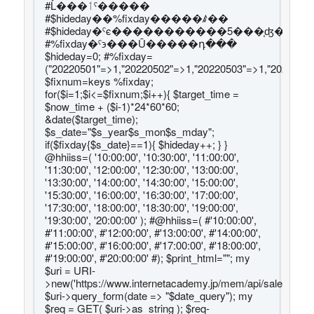
#Ĺ���ٲˤ�����
#$hideday��%fixday�����ꤹ��
#$hideday�ˤϵ�����������5���֤ʤ�5
#%fixday�ˤ϶���Ū�����դ���
$hideday=0; #%fixday=
("20220501"=>1,"20220502"=>1,"20220503"=>1,"20220504
$fixnum=keys %fixday;
for($i=1;$i<=$fixnum;$i++){ $target_time =
$now_time + ($i-1)*24*60*60;
&date($target_time);
$s_date="$s_year$s_mon$s_mday";
if($fixday{$s_date}==1){ $hideday++; } }
@hhiiss=( '10:00:00', '10:30:00', '11:00:00',
'11:30:00', '12:00:00', '12:30:00', '13:00:00',
'13:30:00', '14:00:00', '14:30:00', '15:00:00',
'15:30:00', '16:00:00', '16:30:00', '17:00:00',
'17:30:00', '18:00:00', '18:30:00', '19:00:00',
'19:30:00', '20:00:00' ); #@hhiiss=( #'10:00:00',
#'11:00:00', #'12:00:00', #'13:00:00', #'14:00:00',
#'15:00:00', #'16:00:00', #'17:00:00', #'18:00:00',
#'19:00:00', #'20:00:00' #); $print_html=""; my
$uri = URI-
>new('https://www.internetacademy.jp/mem/api/sales_sche
$uri->query_form(date => "$date_query"); my
$req = GET( $uri->as_string ); $req-