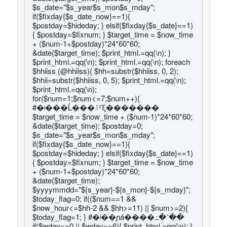
$s_date="$s_year$s_mon$s_mday";
if($fixday{$s_date_now}==1){
$postday=$hideday; } elsif($fixday{$s_date}==1)
{ $postday=$fixnum; } $target_time = $now_time
+ ($num-1+$postday)*24*60*60;
&date($target_time); $print_html.=qq(\n); }
$print_html.=qq(\n); $print_html.=qq(\n); foreach
$hhiiss (@hhiiss){ $hh=substr($hhiiss, 0, 2);
$hhii=substr($hhiiss, 0, 5); $print_html.=qq(\n);
$print_html.=qq(\n);
for($num=1;$num<=7;$num++){
#�ʲ���Ĺ���ٲˤξ�������
$target_time = $now_time + ($num-1)*24*60*60;
&date($target_time); $postday=0;
$s_date="$s_year$s_mon$s_mday";
if($fixday{$s_date_now}==1){
$postday=$hideday; } elsif($fixday{$s_date}==1)
{ $postday=$fixnum; } $target_time = $now_time
+ ($num-1+$postday)*24*60*60;
&date($target_time);
$yyyymmdd="${s_year}-${s_mon}-${s_mday}";
$today_flag=0; if(($num==1 &&
$now_hour<=$hh-2 && $hh>=11) || $num>=2){
$today_flag=1; } #�ʲ��ɲá����߸�˺��
if($wday==0 || $wday==6){ $print_html.=qq(\n); }