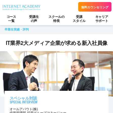
無料カウンセリング
コース
受講生
スクールの
受講
キャリア
一覧
の声
特長
スタイル
サポート
卒業生実績・評判
IT業界2大メディア企業が求める新入社員像
スペシャル対談
SPECIAL INTERVIEW
オールアバウト(株)
経営管理部 採用グループマネージャー