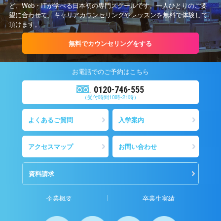
ど、Web・ITが学べる日本初の専門スクールです。一人ひとりのご要
望に合わせて、キャリアカウンセリングやレッスンを無料で体験して
頂けます。
無料でカウンセリングをする
お電話での
ご予約
はこちら
0120-746-555
（受付時間10時-21時）
よくあるご質問
入学案内
アクセスマップ
お問い合わせ
資料請求
企業概要
卒業生実績