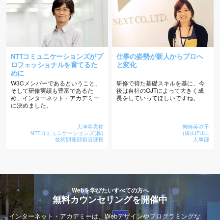
NTTコミュニケーションズがプ
仕事の姿勢が新人からプロへ
ロフェッショナルを育てるた
と変化
めに
W3Cメンバーであるということ、
研修で得た基礎スキルを基に、今
そして研修実績も豊富であるた
後は自社のOJTによって大きく成
め、インターネット・アカデミー
長をしていってほしいですね。
に決めました。
大津谷亮祐
岩崎美弥子
NTTコミュニケーションズ(株)
(株)LIFULL
技術開発部担当課長
人事部
Webを学びたいすべての方へ
無料カウンセリングを開催中
インターネット・アカデミーは、Webデザインやプログラミングな