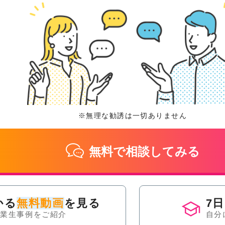
※無理な勧誘は一切ありません
無料で相談してみる
かる
無料動画
を見る
7
卒業生事例をご紹介
自分