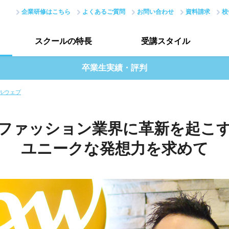
企業研修はこちら
よくあるご質問
お問い合わせ
資料請求
校
スクールの
特長
受講
スタイル
卒業生実績・評判
スクールの特長トップ
受講スタイルトップ
ルウェブ
はじめての方へ
データで見る受講生
ファッション業界に革新を起こ
現場のノウハウ
授業評価アンケート
ユニークな発想力を求めて
最新で正確なスキル
アカデミーネットワーク