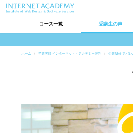
コース
一覧
受講生
の声
受講生の声トップ
ホーム
卒業実績 インターネット・アカデミー評判
企業研修 アパレ
卒業生実績
受講生インタビュー
最新口コミ情報