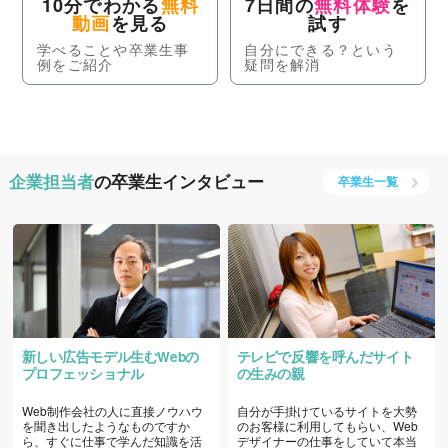
10分でわかる
無料
7日間の
無料体験
を
動画
を見る
試す
学べることや卒業生事
自分にできる？という
例をご紹介
疑問を解消
企業担当者
の卒業生インタビュー
卒業生一覧
新しい広告モデル生むWebの
テレビで反響を呼んだサイト
プロフェッショナル
の生みの親
Web制作会社の人に直接ノウハウ
自分が手掛けているサイトを大勢
を聞き出したようなものですか
のお客様に利用してもらい、Web
ら、すぐに仕事で学んだ知識を活
デザイナーの仕事をしていて本当