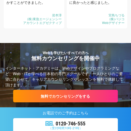
かすことができました。
に良かったと感じました。
岩本淳
宮島ちづる
(株)東急エージェンシー
(株)パジコ
アカウントエグゼクティブ
Webデザイナー
Webを学びたいすべての方へ
無料カウンセリングを開催中
インターネット・アカデミーは、Webデザインやプログラミングな
ど、Web・ITが学べる日本初の専門スクールです。一人ひとりのご要
望に合わせて、キャリアカウンセリングやレッスンを無料で体験して
頂けます。
無料でカウンセリングをする
お電話での
ご予約
はこちら
0120-746-555
（受付時間10時-21時）