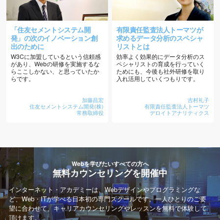
「住友セメントシステム開
有限責任監査法人トーマツが
発」の次のイノベーション創
求めるデータ分析のスペシャ
出のために
リストとは
W3Cに加盟しているという信頼感
効率よく効果的にデータ分析のス
があり、Webの研修を実施するな
ペシャリストの育成を行っていく
らここしかない、と思っていたか
ためにも、今後も社外研修を取り
らです。
入れ活用していくつもりです。
加藤昌宏
吉村礼子
住友セメントシステム開発(株)
有限責任監査法人トーマツ
常務取締役
デロイトアナリティクス
Webを学びたいすべての方へ
無料カウンセリングを開催中
インターネット・アカデミーは、Webデザインやプログラミングな
ど、Web・ITが学べる日本初の専門スクールです。一人ひとりのご要
望に合わせて、キャリアカウンセリングやレッスンを無料で体験して
頂けます。