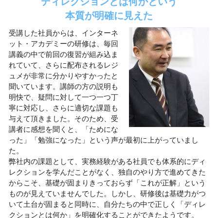
ディレクションとは何かという
本質が明確に見えた
受講した社員からは、インターネ
ット・アカデミーの研修は、毎回
講義の中で前回の復習が組み込ま
れていて、さらに配布されるレジ
ュメが非常に分かりやすかったと
聞いています。講師の方の説明も
明快で、疑問に対して一つ一つ丁
寧に対応し、さらに適切な課題も
与えて頂きました。そのため、受
講者に感想を聞くと、「ためにな
った」「勉強になった」という声が最初に上がっていまし
た。
弊社内の課題として、実務経験がある社員でも体系的にディ
レクションを学んだことがなく、独自のやり方で進めてきた
からこそ、基礎が固まりきっておらず「これが正解」という
ものが見えていませんでした。しかし、研修後は基礎力がつ
いて土台が固まると同時に、自分たちの中で正しく「ディレ
クションとは何か」を明確化することができたようです。