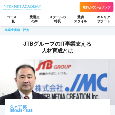
無料カウンセリング
コース
受講生
スクールの
受講
キャリア
一覧
の声
特長
スタイル
サポート
卒業生実績・評判
JTBグループのIT事業支える
人材育成とは
久々宇 博
HIROSHI KUGUU