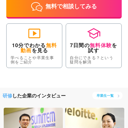
無料で相談してみる
10分でわかる
無料
7日間の
無料体験
を
動画
を見る
試す
学べることや卒業生事
自分にできる？という
例をご紹介
疑問を解消
研修
した企業のインタビュー
卒業生一覧