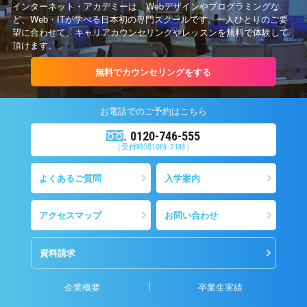
インターネット・アカデミーは、Webデザインやプログラミングな
ど、Web・ITが学べる日本初の専門スクールです。一人ひとりのご要
望に合わせて、キャリアカウンセリングやレッスンを無料で体験して
頂けます。
無料でカウンセリングをする
お電話での
ご予約
はこちら
0120-746-555
（受付時間10時-21時）
よくあるご質問
入学案内
アクセスマップ
お問い合わせ
資料請求
企業概要
卒業生実績