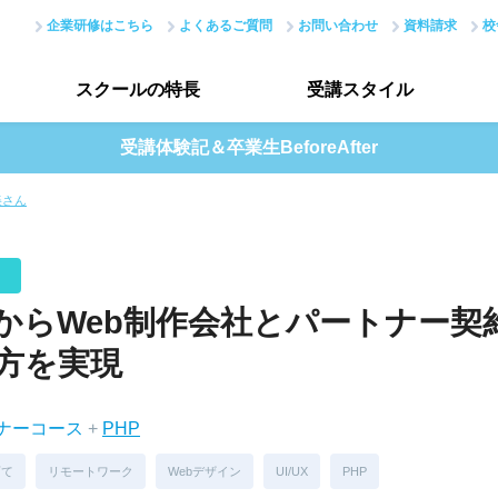
企業研修はこちら
よくあるご質問
お問い合わせ
資料請求
校
スクールの
特長
受講
スタイル
受講体験記＆卒業生BeforeAfter
スクールの特長トップ
受講スタイルトップ
美さん
はじめての方へ
データで見る受講生
現場のノウハウ
授業評価アンケート
からWeb制作会社とパートナー契
最新で正確なスキル
方を実現
アカデミーネットワーク
イナーコース
+
PHP
育て
リモートワーク
Webデザイン
UI/UX
PHP