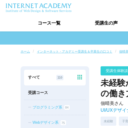
コース
一覧
受講生
の声
受講生の声トップ
ホーム
インターネット・アカデミー受講生＆卒業生の口コミ
佃晴
卒業生実績
受講生インタビュー
すべて
110
未経験
最新口コミ情報
の働き
受講コース
佃晴美さん
プログラミング系
84
UI/UXデザ
未経験
子
Webデザイン系
75