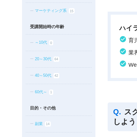
マーケティング系
15
受講開始時の年齢
ハイ
育
～10代
0
業
20～30代
64
W
40～50代
42
60代～
1
目的・その他
ス
しよう
副業
14