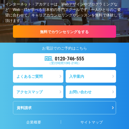
インターネット・アカデミーは、Webデザインやプログラミングな
ど、Web・ITが学べる日本初の専門スクールです。一人ひとりのご要
望に合わせて、キャリアカウンセリングやレッスンを無料で体験して
頂けます。
無料でカウンセリングをする
お電話での
ご予約
はこちら
0120-746-555
（受付時間10時-21時）
よくあるご質問
入学案内
アクセスマップ
お問い合わせ
資料請求
企業概要
サイトマップ