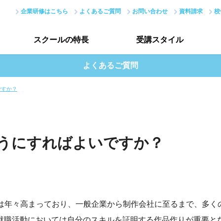
企業研修はこちら
よくあるご質問
お問い合わせ
資料請求
校
スクールの
特長
受講
スタイル
よくあるご質問
スクールの特長トップ
受講スタイルトップ
ですか？
はじめての方へ
受講生インタビュー
現場のノウハウ
データで見る受講生
ようにすればよいですか？
最新で正確なスキル
最新クチコミ情報
アカデミーネットワーク
授業評価アンケート
性は年々高まっており、一般企業から制作会社に至るまで、多く
就職活動においては自分のスキルを証明する作品作りが重要と