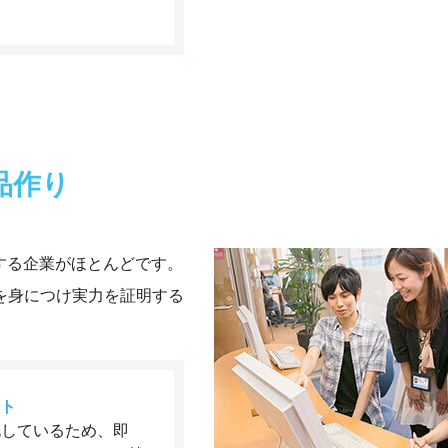
品作り
視する企業がほとんどです。
を身につけ実力を証明する
ト
化しているため、即