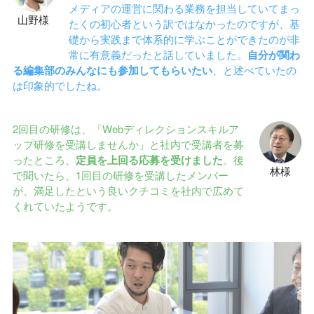
メディアの運営に関わる業務を担当していてまっ
山野様
たくの初心者という訳ではなかったのですが、基
礎から実践まで体系的に学ぶことができたのが非
常に有意義だったと話していました。
自分が関わ
る編集部のみんなにも参加してもらいたい
、と述べていたの
は印象的でしたね。
2回目の研修は、「Webディレクションスキルア
ップ研修を受講しませんか」と社内で受講者を募
ったところ、
定員を上回る応募を受けました
。後
林様
で聞いたら、1回目の研修を受講したメンバー
が、満足したという良いクチコミを社内で広めて
くれていたようです。