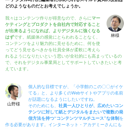
どのようなものだとお考えでしょうか。
我々はコンテンツ作りが得意なので、さらに
マー
ケティングとプロダクトを自社内で対応すること
が出来るようになれば、よりデジタルに強くなる
林様
はず
です。紙媒体の感覚にとらわれることなく、
コンテンツをより魅力的に見せるために、何を使
ってどう見せるべきかを社員全体が柔軟に考えら
れるようになりたいという思いが全社的にも高まっているの
で、それをデジタル事業局としてサポートしていきたいと考
えています。
個人的な目標ですが、「小学館のこの〇〇がイケ
てる」と、より多くのWebサイトやアプリの名前
が話題になるようにしたいですね。
山野様
そのためにも、
社員一人ひとりが、広めたいコン
テンツに対して紙とデジタルをまたいで複数の発
信方法を持つ“コンテンツマルチユース”な体制
を
作る必要があります。インターネット・アカデミーさんにも