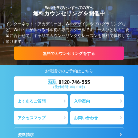
Webを学びたいすべての方へ
無料カウンセリングを開催中
インターネット・アカデミーは、Webデザインやプログラミングな
ど、Web・ITが学べる日本初の専門スクールです。一人ひとりのご要
望に合わせて、キャリアカウンセリングやレッスンを無料で体験して
頂けます。
無料でカウンセリングをする
お電話での
ご予約
はこちら
0120-746-555
（受付時間10時-21時）
よくあるご質問
入学案内
アクセスマップ
お問い合わせ
資料請求