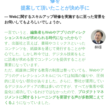
修を
提案して頂いたことが決め手に
― Webに関するスキルアップ研修を実施するに至った背景を
お伺いしてもよろしいでしょうか。
一言でいうと、
編集者もWebやアプリのディレク
ションスキルが求められる時代になったから
で
す。出版社と言えば、書籍やコミックスといった
林様
コンテンツを、紙媒体を通じて発行することが中
心でした。しかし昨今では、デジタル技術をもと
に読者が求める形でコンテンツを提供することが
重要になっています。
ただ、紙媒体に関する教育の制度は整っていても、Webやア
プリのディレクションスキルについては知識の偏りや、圧倒
的に足りない部分がありました。さらに、弊社が運用してい
るデジタルメディアの数は多いのですが、すべてが集客や収
益化に成功しているわけではなかったので、
プロダクトマネ
ジメントに関するトレーニングを要望する声が多数聞こえて
くる
ようになっていました。