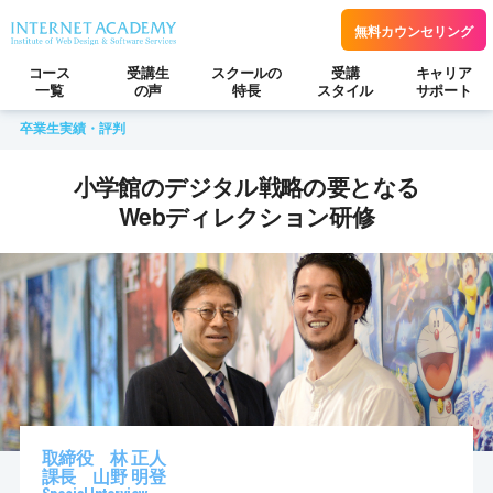
無料カウンセリング
コース
受講生
スクールの
受講
キャリア
一覧
の声
特長
スタイル
サポート
卒業生実績・評判
小学館のデジタル戦略の要となる
Webディレクション研修
取締役 林 正人
課長 山野 明登