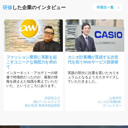
研修
した企業のインタビュー
卒業生一覧
ファッション業界に革新を起
カシオ計算機が育成する次世
こすユニークな発想力を求め
代を担うWebサービス技術者
て
インターネット・アカデミーの研
実践の部分に比重を置いたカリキ
修で特徴的だったのが、最新の情
ュラムとなるようカスタマイズし
報を踏まえた知識を教えていただ
ていただきました。
いた、というところにあります。
赤坂哲之介
山本幸司
(株)アパレルウェブ
カシオ計算機(株)
執行役員 事業本部副部長
ディレクター