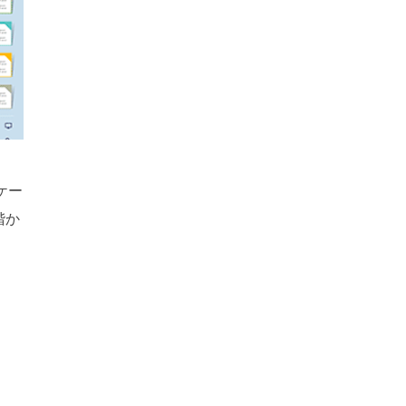
ケー
階か