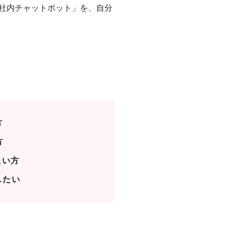
「社内チャットボット」を、自分
方
方
たい方
したい
。