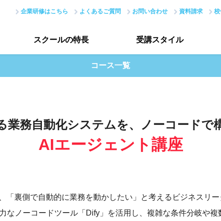
企業研修はこちら
よくあるご質問
お問い合わせ
資料請求
校
スクールの
特長
受講
スタイル
コース一覧
スクールの特長トップ
受講スタイルトップ
はじめての方へ
データで見る受講生
る業務自動化システムを、ノーコードで
現場のノウハウ
授業評価アンケート
AIエージェント講座
最新で正確なスキル
アカデミーネットワーク
え、「裏側で自動的に業務を動かしたい」と考えるビジネスリー
力なノーコードツール「Dify」を活用し、複雑な条件分岐や