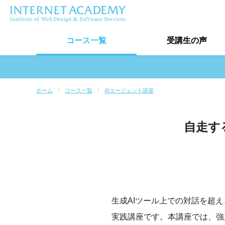
コース
一覧
受講生
の声
受講生の声トップ
ホーム
コース一覧
AIエージェント講座
卒業生実績
自走す
受講生インタビュー
最新口コミ情報
生成AIツール上での対話を超
実践講座です。本講座では、強