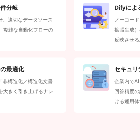
条件分岐
Difyに
させ、適切なデータソース
ノーコード
、複雑な自動化フローの
拡張生成）
反映させる
計の最適化
セキュリ
う「非構造化／構造化文書
企業内でA
を大きく引き上げるナレ
回答精度の
。
ける運用体