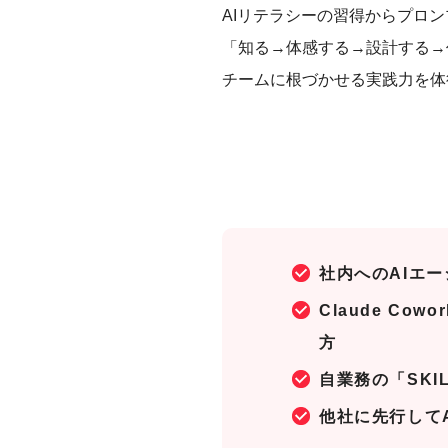
AIリテラシーの習得からプロ
「知る→体感する→設計する→作る
チームに根づかせる実践力を体
社内へのAIエ
Claude C
方
自業務の「SK
他社に先行して