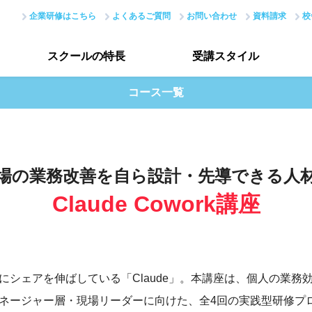
企業研修はこちら
よくあるご質問
お問い合わせ
資料請求
校
スクールの
特長
受講
スタイル
コース一覧
スクールの特長トップ
受講スタイルトップ
はじめての方へ
データで見る受講生
場の業務改善を自ら設計・先導できる人
現場のノウハウ
授業評価アンケート
Claude Cowork講座
最新で正確なスキル
アカデミーネットワーク
にシェアを伸ばしている「Claude」。本講座は、個人の業務
ネージャー層・現場リーダーに向けた、全4回の実践型研修プ