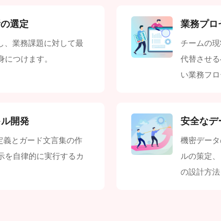
所の選定
業務プロ
解し、業務課題に対して最
チームの現
身につけます。
代替させる
い業務フロ
キル開発
安全なデ
前定義とガード文言集の作
機密データ
示を自律的に実行するカ
ルの策定、
の設計方法