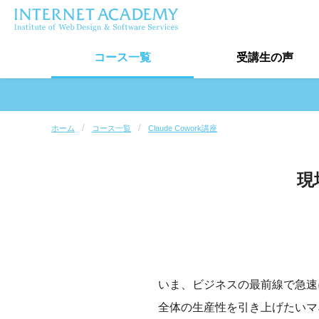
コース
一覧
受講生
の声
受講生の声トップ
ホーム
コース一覧
Claude Cowork講座
卒業生実績
現
受講生インタビュー
最新口コミ情報
いま、ビジネスの最前線で急速
全体の生産性を引き上げたいマ