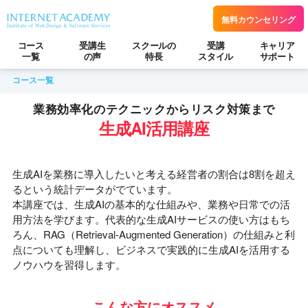
無料カウンセリング
コース
受講生
スクールの
受講
キャリア
一覧
の声
特長
スタイル
サポート
コース一覧
業務効率化のテクニックからリスク対策まで
生成AI活用講座
生成AIを業務に導入したいと考える経営者の割合は8割を超え
るという統計データがでています。
本講座では、生成AIの基本的な仕組みや、業務や日常での活
用方法を学びます。代表的な生成AIサービスの使い方はもち
ろん、RAG（Retrieval-Augmented Generation）の仕組みと利
点についても理解し、ビジネスで実践的に生成AIを活用する
ノウハウを習得します。
こんな方にオススメ