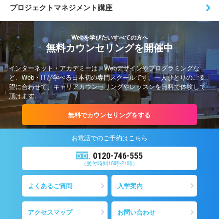
プロジェクトマネジメント講座
Webを学びたいすべての方へ
無料カウンセリングを開催中
インターネット・アカデミーは、Webデザインやプログラミングな
ど、Web・ITが学べる日本初の専門スクールです。一人ひとりのご要
望に合わせて、キャリアカウンセリングやレッスンを無料で体験して
頂けます。
無料でカウンセリングをする
お電話での
ご予約
はこちら
0120-746-555
（受付時間10時-21時）
よくあるご質問
入学案内
アクセスマップ
お問い合わせ