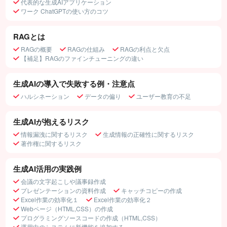
代表的な生成AIアプリケーション
ワーク ChatGPTの使い方のコツ
RAGとは
RAGの概要
RAGの仕組み
RAGの利点と欠点
【補足】RAGのファインチューニングの違い
生成AIの導入で失敗する例・注意点
ハルシネーション
データの偏り
ユーザー教育の不足
生成AIが抱えるリスク
情報漏洩に関するリスク
生成情報の正確性に関するリスク
著作権に関するリスク
生成AI活用の実践例
会議の文字起こしや議事録作成
プレゼンテーションの資料作成
キャッチコピーの作成
Excel作業の効率化１
Excel作業の効率化２
Webページ（HTML,CSS）の作成
プログラミングソースコードの作成（HTML,CSS）
運用中のシステムに新機能を追加する