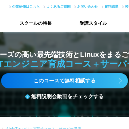
企業研修はこちら
よくあるご質問
お問い合わせ
資料請求
校
スクールの
特長
受講
スタイル
概要
スクールの特長トップ
受講スタイルトップ
ーズの高い最先端技術とLinuxをまる
はじめての方へ
データで見る受講生
IoTエンジニア育成コース＋サー
現場のノウハウ
授業評価アンケート
このコースで無料相談する
最新で正確なスキル
無料説明会動画をチェックする
アカデミーネットワーク