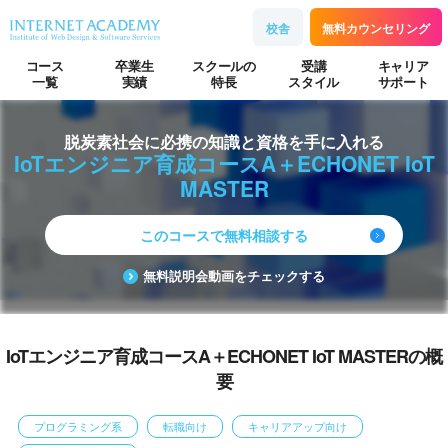
校舎
無料カウンセリング
コース
卒業生
スクールの
受講
キャリア
一覧
実績
特長
スタイル
サポート
脱炭素社会に必携の知識と資格を手に入れる
IoTエンジニア育成コースA＋ECHONET IoT
MASTER
このコースで無料相談する
無料説明会動画をチェックする
IoTエンジニア育成コースA＋ECHONET IoT MASTERの概
要
プログラミング系
転職向け
キャリアアップ向け