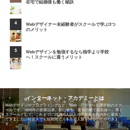
在宅で結婚後も働く秘訣
Webデザイナー未経験者がスクールで学ぶ3つ
のメリット
Webデザインを勉強するなら独学より学校
へ！スクールに通うメリット
インターネット・アカデミーとは
Webデザインやプログラミングなど、Web・ITが学べる通学制のスク
ールです。
1995年の創業以来、初心者を「最短距離で最前線へ」導く
スクールとして、
これまでに25,000人以上の卒業生を国内外に輩出し
てきました。社会人でも短期間でスキルと人脈を得ることができま
す。