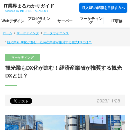
IT業界まるわかりガイド
収入UPの転職を目指す方へ
Produced By INTERNET ACADEMY
プログラミン
マーケティン
Webデザイン
サーバー
IT研修
グ
グ
ホーム
マーケティング
データサイエンス
観光業もDX化が進む！経済産業省が推奨する観光DXとは？
観光業もDX化が進む！経済産業省が推奨する観光
DXとは？
2023/11/28