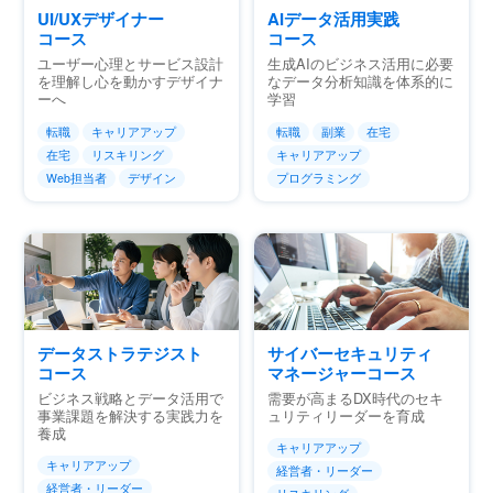
UI/UXデザイナー
AIデータ活用実践
コース
コース
ユーザー心理とサービス設計
生成AIのビジネス活用に必要
を理解し心を動かすデザイナ
なデータ分析知識を体系的に
ーへ
学習
転職
キャリアアップ
転職
副業
在宅
在宅
リスキリング
キャリアアップ
Web担当者
デザイン
プログラミング
データストラテジスト
サイバーセキュリティ
コース
マネージャーコース
ビジネス戦略とデータ活用で
需要が高まるDX時代のセキ
事業課題を解決する実践力を
ュリティリーダーを育成
養成
キャリアアップ
キャリアアップ
経営者・リーダー
経営者・リーダー