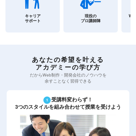
キャリア
現役の
W
サポート
プロ講師陣
あなたの希望を叶える
アカデミーの学び方
だからWeb制作・開発会社のノウハウを
余すことなく習得できる
受講料変わらず！
3つのスタイルを組み合わせて授業を受けよう