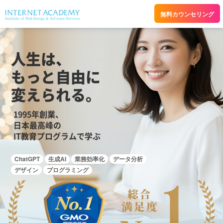
無料カウンセリング
コース
受講生
スクールの
受講
キャリア
一覧
の声
特長
スタイル
サポート
人生は、
もっと自由に
変えられる。
1995年創業、
日本最高峰の
IT教育プログラムで学ぶ
ChatGPT
生成AI
業務効率化
データ分析
デザイン
プログラミング