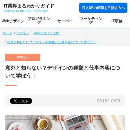
IT業界まるわかりガイド
収入UPの転職を目指す方へ
Produced By INTERNET ACADEMY
プログラミン
マーケティン
Webデザイン
サーバー
IT研修
グ
グ
ホーム
デザイン
Webデザイン入門
意外と知らない？デザインの種類と仕事内容について学ぼう！
意外と知らない？デザインの種類と仕事内容につ
いて学ぼう！
2018/10/08