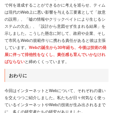
で何を達成することができるかに考えを巡らせ、ティム
は現代のWeb上に悪い影響を与える三要素として「故意
の誤用」、「嘘の情報やクリックベイトにより生じるシ
ステムの欠点」、「設計から意図せず生まれる結果」を
示しました。こうした懸念に対して、政府や企業、そし
て市民もWebの規範作りに携わる責任があると彼は主張
しています。
Webの誕生から30年経ち、今後は技術の発
展に伴って排他性をなくし、責任感も育んでいかなけれ
ばならない
と締めくくっています。
おわりに
今回はインターネットとWebについて、それぞれの違い
を交えつつご紹介しました。私たちが日々何気なく使っ
ているインターネットやWebの技術が生み出されるまで
に、多くの研究者たちの研究がありました。