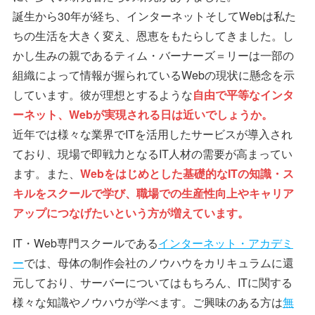
誕生から30年が経ち、インターネットそしてWebは私た
ちの生活を大きく変え、恩恵をもたらしてきました。し
かし生みの親であるティム・バーナーズ＝リーは一部の
組織によって情報が握られているWebの現状に懸念を示
しています。彼が理想とするような
自由で平等なインタ
ーネット、Webが実現される日は近いでしょうか。
近年では様々な業界でITを活用したサービスが導入され
ており、現場で即戦力となるIT人材の需要が高まってい
ます。また、
Webをはじめとした基礎的なITの知識・ス
キルをスクールで学び、職場での生産性向上やキャリア
アップにつなげたいという方が増えています。
IT・Web専門スクールである
インターネット・アカデミ
ー
では、母体の制作会社のノウハウをカリキュラムに還
元しており、サーバーについてはもちろん、ITに関する
様々な知識やノウハウが学べます。ご興味のある方は
無