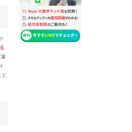
り
る
言葉
イ
こと