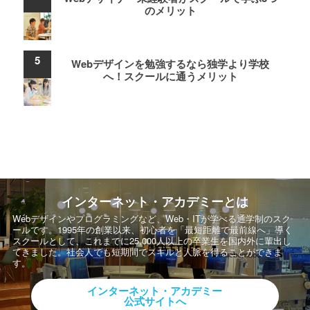
のメリット
Webデザインを勉強するなら独学より学校
へ！スクールに通うメリット
インターネット・アカデミーとは
Webデザインやプログラミングなど、Web・ITが学べる通学制のスク
ールです。
1995年の創業以来、初心者を「最短距離で最前線へ」導く
スクールとして、
これまでに25,000人以上の卒業生を国内外に輩出し
てきました。社会人でも短期間でスキルと人脈を得ることができま
す。
インターネット・アカデミー
公式サイトへ