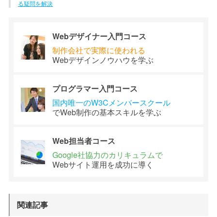
る疑問を解決
Webデザイナー
入門コース
制作会社で
実際に使われる
Webデザイン
ノウハウを学ぶ
プログラマー
入門コース
国内唯一のW3C
メンバースクール
でWeb制作の
基本スキルを学ぶ
Web担当者
コース
Google社協力の
カリキュラムで
Webサイト運用を
成功に導く
関連記事