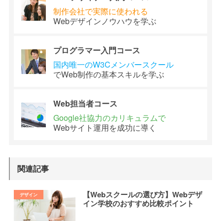
制作会社で
実際に使われる
Webデザイン
ノウハウを学ぶ
プログラマー
入門コース
国内唯一のW3C
メンバースクール
でWeb制作の
基本スキルを学ぶ
Web担当者
コース
Google社協力の
カリキュラムで
Webサイト運用を
成功に導く
関連記事
【Webスクールの選び方】Webデザ
イン学校のおすすめ比較ポイント