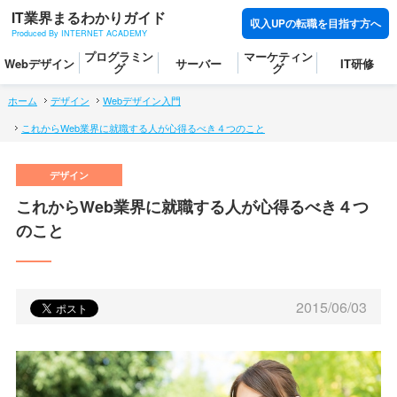
IT業界まるわかりガイド
収入UPの転職を目指す方へ
Produced By INTERNET ACADEMY
プログラミン
マーケティン
Webデザイン
サーバー
IT研修
グ
グ
ホーム
デザイン
Webデザイン入門
これからWeb業界に就職する人が心得るべき４つのこと
これからWeb業界に就職する人が心得るべき４つ
のこと
2015/06/03