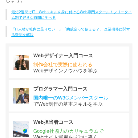
最短2週間でIT・Webスキルを身に付けるWeb専門スクール！フリータイ
ム制で好きな時間に学べる
「IT人材が社内に足りない！」「助成金って使える？」 企業研修に関す
る疑問を解決
Webデザイナー
入門コース
制作会社で
実際に使われる
Webデザイン
ノウハウを学ぶ
プログラマー
入門コース
国内唯一のW3C
メンバースクール
でWeb制作の
基本スキルを学ぶ
Web担当者
コース
Google社協力の
カリキュラムで
Webサイト運用を
成功に導く