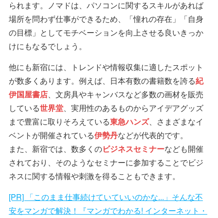
られます。ノマドは、パソコンに関するスキルがあれば
場所を問わず仕事ができるため、「憧れの存在」「自身
の目標」としてモチベーションを向上させる良いきっか
けにもなるでしょう。
他にも新宿には、トレンドや情報収集に適したスポット
が数多くあります。例えば、日本有数の書籍数を誇る
紀
伊国屋書店
、文房具やキャンバスなど多数の画材を販売
している
世界堂
、実用性のあるものからアイデアグッズ
まで豊富に取りそろえている
東急ハンズ
、さまざまなイ
ベントが開催されている
伊勢丹
などが代表的です。
また、新宿では、数多くの
ビジネスセミナー
なども開催
されており、そのようなセミナーに参加することでビジ
ネスに関する情報や刺激を得ることもできます。
[PR] 「このまま仕事続けていていいのかな...」そんな不
安をマンガで解決！『マンガでわかる! インターネット・