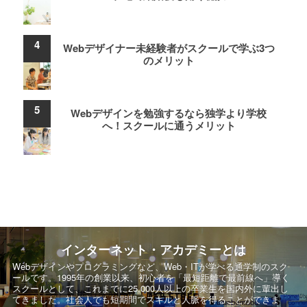
Webデザイナー未経験者がスクールで学ぶ3つ
のメリット
Webデザインを勉強するなら独学より学校
へ！スクールに通うメリット
インターネット・アカデミーとは
Webデザインやプログラミングなど、Web・ITが学べる通学制のスク
ールです。
1995年の創業以来、初心者を「最短距離で最前線へ」導く
スクールとして、
これまでに25,000人以上の卒業生を国内外に輩出し
てきました。社会人でも短期間でスキルと人脈を得ることができま