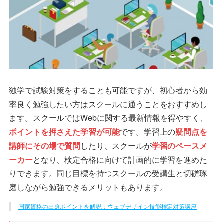
独学で試験対策をすることも可能ですが、初心者から効
率良く勉強したい方はスクールに通うことをおすすめし
ます。スクールではWebに関する最新情報を得やすく、
ポイントを押さえた学習が可能
です。学習上の
疑問点を
講師にその場で質問
したり、スクールが
学習のペースメ
ーカー
となり、検定合格に向けて計画的に学習を進めた
りできます。同じ目標を持つスクールの受講生と切磋琢
磨しながら勉強できるメリットもあります。
国家資格の出題ポイントを解説：ウェブデザイン技能検定対策講座