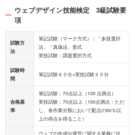
ウェブデザイン技能検定 3級試験要
項
筆記試験（マーク方式）：「多肢選択
試験方
法」「真偽法」形式
法
実技試験：課題選択方式
試験時
筆記試験６０分+実技試験４５分
間
筆記試験：70点以上（100 点満点）
合格基
実技試験：70点以上（100点満点：ただ
準
し、各作業分類において配点の60％以
上の得点を得ること）
ウェブの作成や運営に関する業務に従