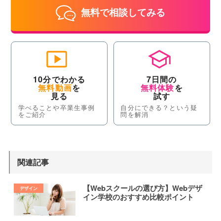
無料で相談してみる
10分でわかる
7日間の
無料動画
を
無料体験
を
見る
試す
学べることや卒業生事例
自分にできる？という疑
をご紹介
問を解消
関連記事
【Webスクールの選び方】Webデザ
イン学校のおすすめ比較ポイント