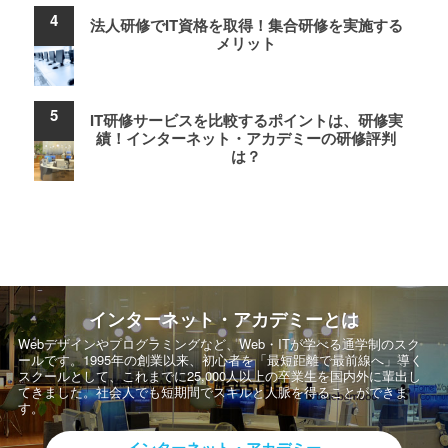
法人研修でIT資格を取得！集合研修を実施する
メリット
IT研修サービスを比較するポイントは、研修実
績！インターネット・アカデミーの研修評判
は？
インターネット・アカデミーとは
Webデザインやプログラミングなど、Web・ITが学べる通学制のスク
ールです。
1995年の創業以来、初心者を「最短距離で最前線へ」導く
スクールとして、
これまでに25,000人以上の卒業生を国内外に輩出し
てきました。社会人でも短期間でスキルと人脈を得ることができま
す。
インターネット・アカデミー