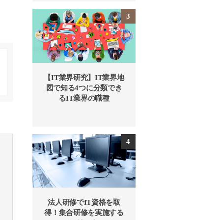
【IT業界研究】IT業界地
図で知る4つに分類でき
るIT業界の職種
法人研修でIT資格を取
得！集合研修を実施する