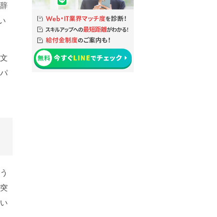
 辞
い
大文
とパ
いう
て突
まい