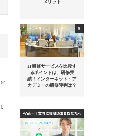
メリット
IT研修サービスを比較す
。
るポイントは、研修実
績！インターネット・ア
など
カデミーの研修評判は？
とし