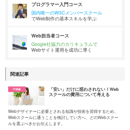
プログラマー
入門コース
国内唯一のW3C
メンバースクール
でWeb制作の
基本スキルを学ぶ
Web担当者
コース
Google社協力の
カリキュラムで
Webサイト運用を
成功に導く
関連記事
「安い」だけに惑わされない！Web
スクールの費用について考える
Webデザイナーに必要とされる知識や技術を習得するため、
Webスクールに通うことを検討してい方へ、どのWebスクー
ルを選ぶべきかお伝えします。