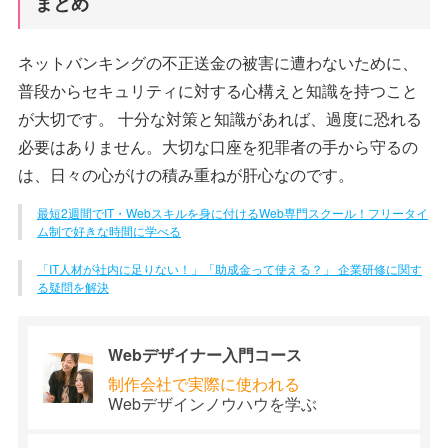
まとめ
ネットバンキングの不正送金の被害に遭わないために、
普段からセキュリティに対する心構えと知識を持つこと
が大切です。 十分な対策と知識があれば、過度に恐れる
必要はありません。大切な口座を犯罪者の手から守るの
は、日々の心がけの積み重ねが肝心なのです。
最短2週間でIT・Webスキルを身に付けるWeb専門スクール！フリータイ
ム制で好きな時間に学べる
「IT人材が社内に足りない！」「助成金って使える？」 企業研修に関す
る疑問を解決
Webデザイナー
入門コース
制作会社で
実際に使われる
Webデザイン
ノウハウを学ぶ