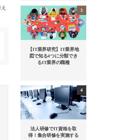
考え
【IT業界研究】IT業界地
図で知る4つに分類でき
るIT業界の職種
法人研修でIT資格を取
得！集合研修を実施する