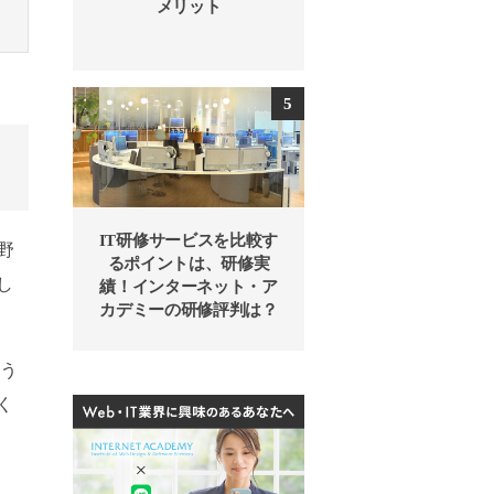
メリット
IT研修サービスを比較す
野
るポイントは、研修実
し
績！インターネット・ア
カデミーの研修評判は？
よう
く