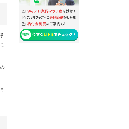
呼
。こ
この
生さ