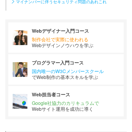
マイナンバーに伴うセキュリティ問題のあれこれ
Webデザイナー
入門コース
制作会社で
実際に使われる
Webデザイン
ノウハウを学ぶ
プログラマー
入門コース
国内唯一のW3C
メンバースクール
でWeb制作の
基本スキルを学ぶ
Web担当者
コース
Google社協力の
カリキュラムで
Webサイト運用を
成功に導く