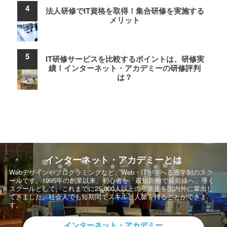
法人研修でIT資格を取得！集合研修を実施する
メリット
IT研修サービスを比較するポイントは、研修実
績！インターネット・アカデミーの研修評判
は？
インターネット・アカデミーとは
Webデザインやプログラミングなど、Web・ITが学べる通学制のスク
ールです。
1995年の創業以来、初心者を「最短距離で最前線へ」導く
スクールとして、
これまでに25,000人以上の卒業生を国内外に輩出し
てきました。社会人でも短期間でスキルと人脈を得ることができま
す。
インターネット・アカデミー