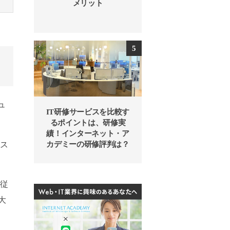
メリット
ュ
IT研修サービスを比較す
るポイントは、研修実
績！インターネット・ア
ホス
カデミーの研修評判は？
 従
大