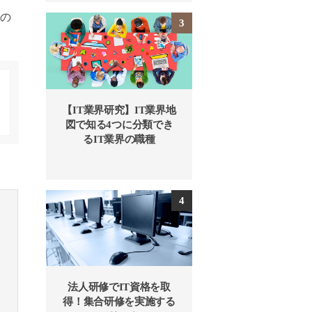
造の
【IT業界研究】IT業界地
図で知る4つに分類でき
るIT業界の職種
法人研修でIT資格を取
得！集合研修を実施する