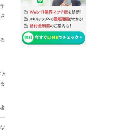
行
断さ
する
ドと
れる
撃者
が一
とな