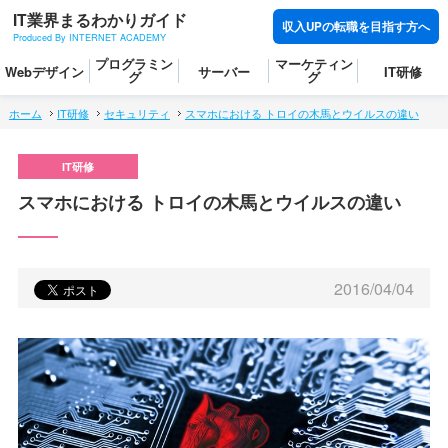
IT業界まるわかりガイド
収入UPの転職を目指す方へ
Produced By INTERNET ACADEMY
プログラミン
マーケティン
Webデザイン
サーバー
IT研修
グ
グ
ホーム
IT研修
セキュリティ
スマホにおける トロイの木馬とウイルスの違い
スマホにおける トロイの木馬とウイルスの違い
2016/04/04