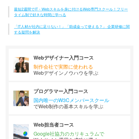
最短2週間でIT・Webスキルを身に付けるWeb専門スクール！フリー
タイム制で好きな時間に学べる
「IT人材が社内に足りない！」「助成金って使える？」 企業研修に関
する疑問を解決
Webデザイナー
入門コース
制作会社で
実際に使われる
Webデザイン
ノウハウを学ぶ
プログラマー
入門コース
国内唯一のW3C
メンバースクール
でWeb制作の
基本スキルを学ぶ
Web担当者
コース
Google社協力の
カリキュラムで