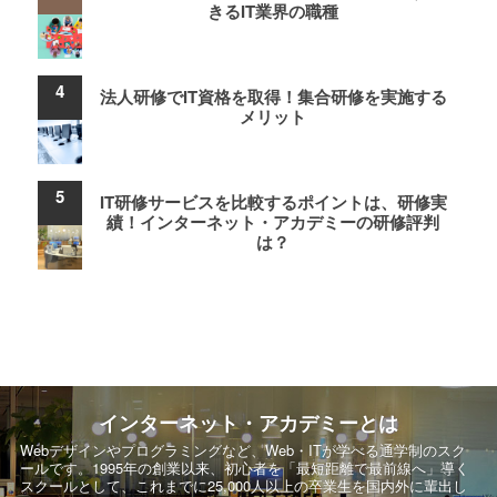
きるIT業界の職種
法人研修でIT資格を取得！集合研修を実施する
メリット
IT研修サービスを比較するポイントは、研修実
績！インターネット・アカデミーの研修評判
は？
インターネット・アカデミーとは
Webデザインやプログラミングなど、Web・ITが学べる通学制のスク
ールです。
1995年の創業以来、初心者を「最短距離で最前線へ」導く
スクールとして、
これまでに25,000人以上の卒業生を国内外に輩出し