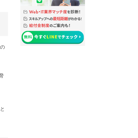
次の
脅
」と