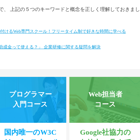
で、 上記の５つのキーワードと概念を正しく理解しておきま
身に付けるWeb専門スクール！フリータイム制で好きな時間に学べる
「助成金って使える？」 企業研修に関する疑問を解決
プログラマー
Web担当者
入門コース
コース
国内唯一のW3C
Google社協力の