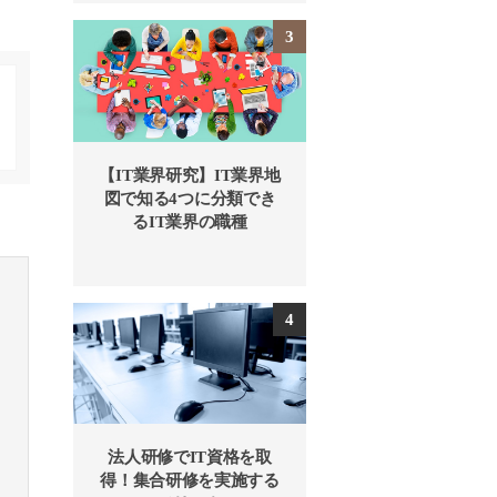
【IT業界研究】IT業界地
図で知る4つに分類でき
るIT業界の職種
法人研修でIT資格を取
得！集合研修を実施する