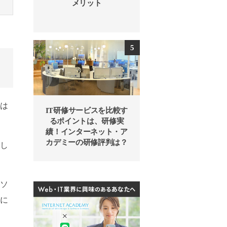
メリット
たは
IT研修サービスを比較す
るポイントは、研修実
績！インターネット・ア
カデミーの研修評判は？
染し
、ソ
全に